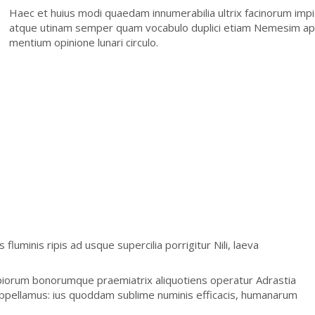
Haec et huius modi quaedam innumerabilia ultrix facinorum im
atque utinam semper quam vocabulo duplici etiam Nemesim app
mentium opinione lunari circulo.
luminis ripis ad usque supercilia porrigitur Nili, laeva
mpiorum bonorumque praemiatrix aliquotiens operatur Adrastia
pellamus: ius quoddam sublime numinis efficacis, humanarum