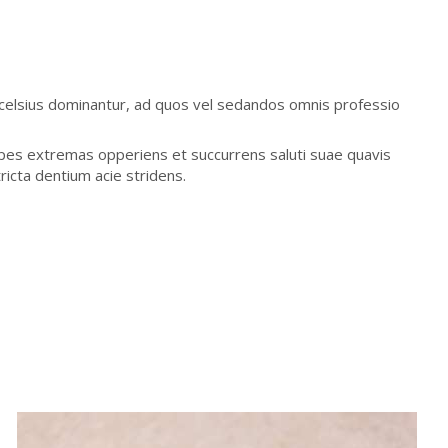
celsius dominantur, ad quos vel sedandos omnis professio
spes extremas opperiens et succurrens saluti suae quavis
tricta dentium acie stridens.