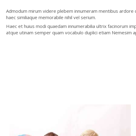
Admodum mirum videre plebem innumeram mentibus ardore q
haec similiaque memorabile nihil vel serium.
Haec et huius modi quaedam innumerabilia ultrix facinorum i
atque utinam semper quam vocabulo duplici etiam Nemesim ap