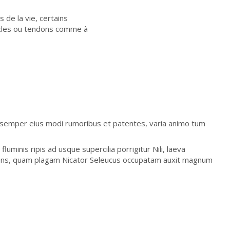
 de la vie, certains
uscles ou tendons comme à
s semper eius modi rumoribus et patentes, varia animo tum
uminis ripis ad usque supercilia porrigitur Nili, laeva
atens, quam plagam Nicator Seleucus occupatam auxit magnum