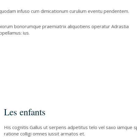
uodam infuso cum dimicationum curulium eventu pendentem.
mpiorum bonorumque praemiatrix aliquotiens operatur Adrastia
pellamus: ius.
Les enfants
His cognitis Gallus ut serpens adpetitus telo vel saxo iamque 
ratione colligi omnes iussit armatos et.