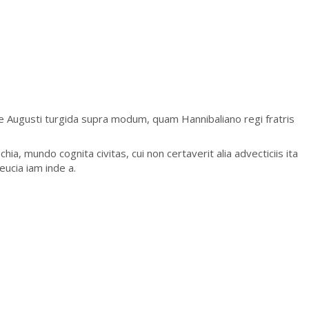
e Augusti turgida supra modum, quam Hannibaliano regi fratris
hia, mundo cognita civitas, cui non certaverit alia advecticiis ita
eucia iam inde a.