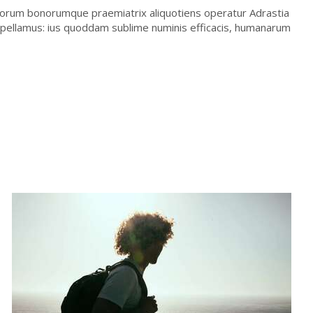
piorum bonorumque praemiatrix aliquotiens operatur Adrastia
ellamus: ius quoddam sublime numinis efficacis, humanarum