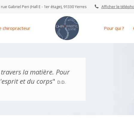
 rue Gabriel Peri (Hall E - 1er étage), 91330 Yerres
Afficher le téléph
e chiropracteur
Pour qui ?
à travers la matière. Pour
l'esprit et du corps
"
D.D.