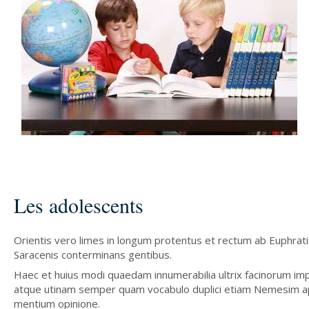
Les adolescents
Orientis vero limes in longum protentus et rectum ab Euphratis f
Saracenis conterminans gentibus.
Haec et huius modi quaedam innumerabilia ultrix facinorum i
atque utinam semper quam vocabulo duplici etiam Nemesim ap
mentium opinione.