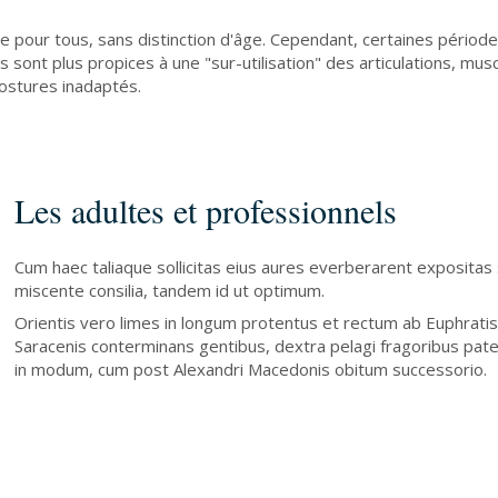
e pour tous, sans distinction d'âge. Cependant, certaines périodes
s sont plus propices à une "sur-utilisation" des articulations, m
postures inadaptés.
Les adultes et professionnels
Cum haec taliaque sollicitas eius aures everberarent exposita
miscente consilia, tandem id ut optimum.
Orientis vero limes in longum protentus et rectum ab Euphratis fl
Saracenis conterminans gentibus, dextra pelagi fragoribus p
in modum, cum post Alexandri Macedonis obitum successorio.