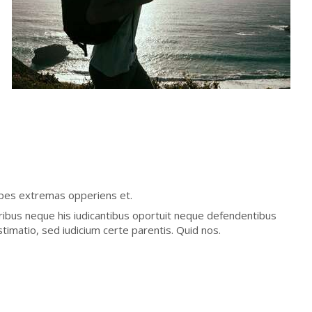
 spes extremas opperiens et.
oribus neque his iudicantibus oportuit neque defendentibus
timatio, sed iudicium certe parentis. Quid nos.