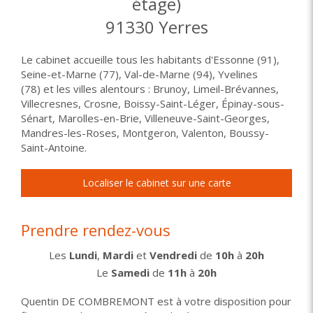
étage)
91330
Yerres
Le cabinet accueille tous les habitants d'Essonne (91),
Seine-et-Marne (77), Val-de-Marne (94), Yvelines
(78) et les villes alentours : Brunoy, Limeil-Brévannes,
Villecresnes, Crosne, Boissy-Saint-Léger, Épinay-sous-
Sénart, Marolles-en-Brie, Villeneuve-Saint-Georges,
Mandres-les-Roses, Montgeron, Valenton, Boussy-
Saint-Antoine.
Localiser le cabinet sur une carte
Prendre rendez-vous
Les
Lundi
,
Mardi
et
Vendredi
de
10h
à
20h
Le
Samedi
de
11h
à
20h
Quentin DE COMBREMONT est à votre disposition pour